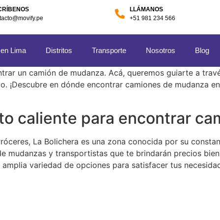
CRÍBENOS
LLÁMANOS
tacto@movify.pe
+51 981 234 566
 en Lima
Distritos
Transporte
Nosotros
Blog
trar un camión de mudanza. Acá, queremos guiarte a través
do. ¡Descubre en dónde encontrar camiones de mudanza en 
nto caliente para encontrar 
 Próceres, La Bolichera es una zona conocida por su const
e mudanzas y transportistas que te brindarán precios bien
 amplia variedad de opciones para satisfacer tus necesidad