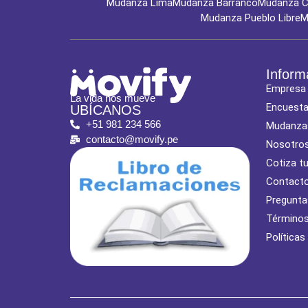
Mudanza Lima
Mudanza Barranco
Mudanza Ch
Mudanza Pueblo Libre
M
Inform
Empresa
La vida nos mueve
Encuest
UBÍCANOS
+51 981 234 566
Mudanza
contacto@movify.pe
Nosotro
Cotiza t
Contact
Pregunta
Términos
Políticas