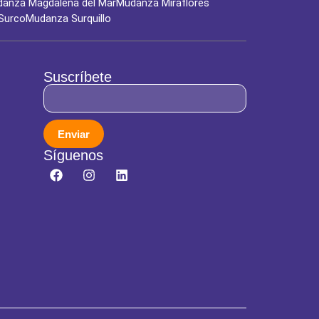
anza Magdalena del Mar
Mudanza Miraflores
Surco
Mudanza Surquillo
Suscríbete
Enviar
Síguenos