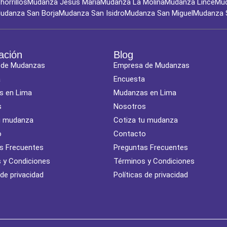
orrillos
Mudanza Jesús María
Mudanza La Molina
Mudanza Lince
Mud
udanza San Borja
Mudanza San Isidro
Mudanza San Miguel
Mudanza 
ación
Blog
 de Mudanzas
Empresa de Mudanzas
a
Encuesta
s en Lima
Mudanzas en Lima
s
Nosotros
u mudanza
Cotiza tu mudanza
o
Contacto
s Frecuentes
Preguntas Frecuentes
 y Condiciones
Términos y Condiciones
 de privacidad
Políticas de privacidad