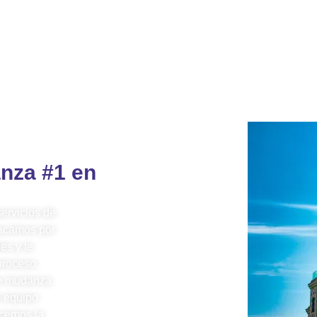
nza #1 en
ervicios de
acamos por
es y te
proceso.
e mudanza
 equipo
acemos la