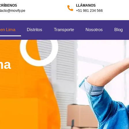
CRÍBENOS
LLÁMANOS
tacto@movify.pe
+51 981 234 566
 en Lima
Distritos
Transporte
Nosotros
Blog
ma