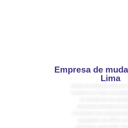
Empresa de muda
Lima
Somos la empresa líder en s
mudanza en Lima, nos dest
el cuidado de tus muebl
ahorramos tiempo en el 
Contamos con camiones d
equipados con GPS y un
altamente capacitado. H