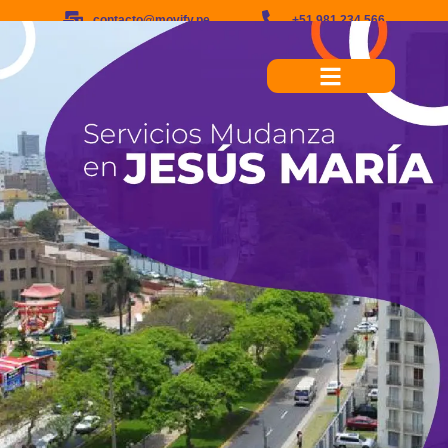
contacto@movify.pe
+51 981 234 566