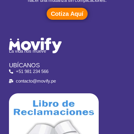
hacer una mudanza sin complicaciones.
Cotiza Aquí
La vida nos mueve
UBÍCANOS
+51 981 234 566
contacto@movify.pe