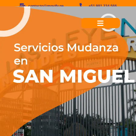
contacto@movify.pe
+51 981 234 566