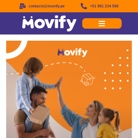
contacto@movify.pe
+51 981 234 566