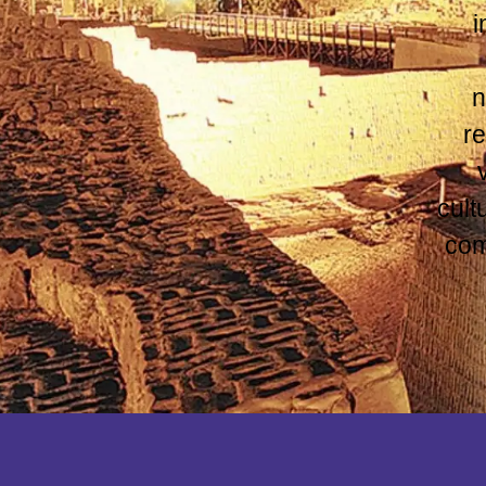
i
n
re
cult
com