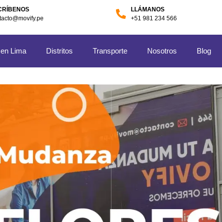
CRÍBENOS
LLÁMANOS
tacto@movify.pe
+51 981 234 566
 en Lima
Distritos
Transporte
Nosotros
Blog