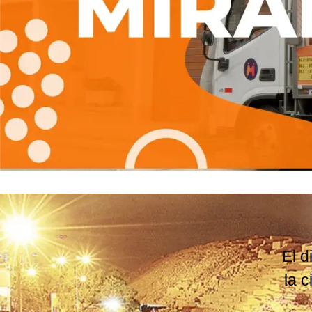
El d
la 