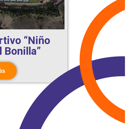
tivo “Niño
 Bonilla”
ás