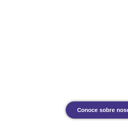
Somos la empresa líder e
mudanza en Lima y Miraf
por el cuidado de tus mu
tiempo en el proceso.
Conoce sobre nos