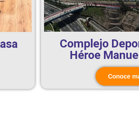
Complejo Depor
Casa
Héroe Manuel
Conoce m