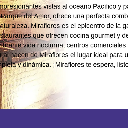
mpresionantes vistas al océano Pacífico y 
Parque del Amor, ofrece una perfecta comb
aturaleza. Miraflores es el epicentro de la 
staurantes que ofrecen cocina gourmet y del
vibrante vida nocturna, centros comerciales 
ural hacen de Miraflores el lugar ideal para
pleta y dinámica. ¡Miraflores te espera, list