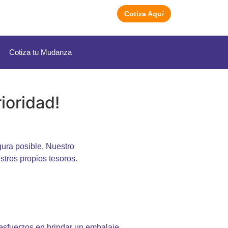
Cotiza Aquí
Cotiza tu Mudanza
ioridad!
ura posible. Nuestro
stros propios tesoros.
esfuerzos en brindar un embalaje