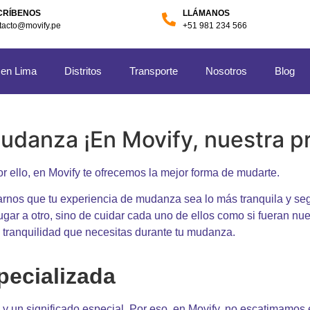
CRÍBENOS
LLÁMANOS
tacto@movify.pe
+51 981 234 566
 en Lima
Distritos
Transporte
Nosotros
Blog
udanza ¡En Movify, nuestra pr
 ello, en Movify te ofrecemos la mejor forma de mudarte.
nos que tu experiencia de mudanza sea lo más tranquila y seg
ugar a otro, sino de cuidar cada uno de ellos como si fueran nue
a tranquilidad que necesitas durante tu mudanza.
pecializada
y un significado especial. Por eso, en Movify, no escatimamos 