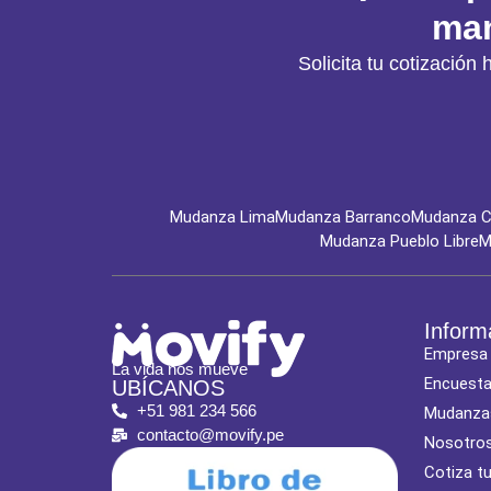
man
Solicita tu cotizaci
Mudanza Lima
Mudanza Barranco
Mudanza Ch
Mudanza Pueblo Libre
M
Inform
Empresa
La vida nos mueve
Encuest
UBÍCANOS
+51 981 234 566
Mudanza
contacto@movify.pe
Nosotro
Cotiza t