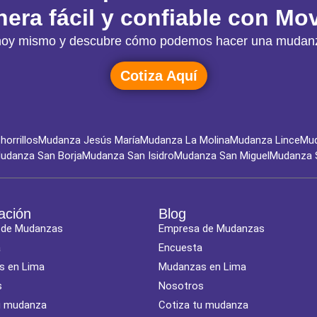
era fácil y confiable con Mov
ón hoy mismo y descubre cómo podemos hacer una mudanz
Cotiza Aquí
orrillos
Mudanza Jesús María
Mudanza La Molina
Mudanza Lince
Mud
udanza San Borja
Mudanza San Isidro
Mudanza San Miguel
Mudanza 
ación
Blog
 de Mudanzas
Empresa de Mudanzas
a
Encuesta
s en Lima
Mudanzas en Lima
s
Nosotros
u mudanza
Cotiza tu mudanza