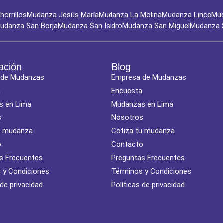
orrillos
Mudanza Jesús María
Mudanza La Molina
Mudanza Lince
Mud
udanza San Borja
Mudanza San Isidro
Mudanza San Miguel
Mudanza 
ación
Blog
 de Mudanzas
Empresa de Mudanzas
a
Encuesta
s en Lima
Mudanzas en Lima
s
Nosotros
u mudanza
Cotiza tu mudanza
o
Contacto
s Frecuentes
Preguntas Frecuentes
 y Condiciones
Términos y Condiciones
 de privacidad
Políticas de privacidad