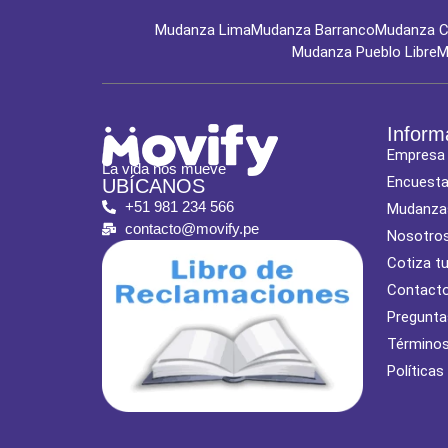
Mudanza Lima
Mudanza Barranco
Mudanza Ch
Mudanza Pueblo Libre
M
Inform
Empresa
La vida nos mueve
Encuest
UBÍCANOS
+51 981 234 566
Mudanza
contacto@movify.pe
Nosotro
Cotiza t
Contact
Pregunta
Términos
Políticas