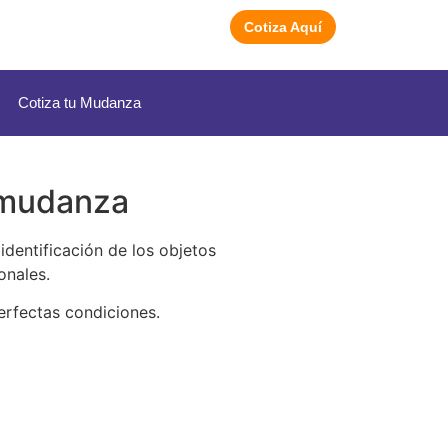
Cotiza Aquí
Cotiza tu Mudanza
u mudanza
dentificación de los objetos
onales.
erfectas condiciones.