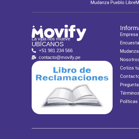
Mudanza Pueblo Libre
M
Inform
Empresa
La vida nos mueve
Encuest
UBÍCANOS
+51 981 234 566
Mudanza
contacto@movify.pe
Nosotro
Cotiza t
Contact
Pregunta
Términos
Políticas