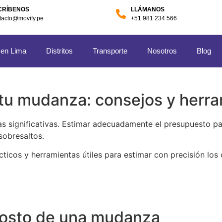
CRÍBENOS
LLÁMANOS
tacto@movify.pe
+51 981 234 566
 en Lima
Distritos
Transporte
Nosotros
Blog
tu mudanza: consejos y herra
ras significativas. Estimar adecuadamente el presupuesto p
 sobresaltos.
ticos y herramientas útiles para estimar con precisión los 
 costo de una mudanza