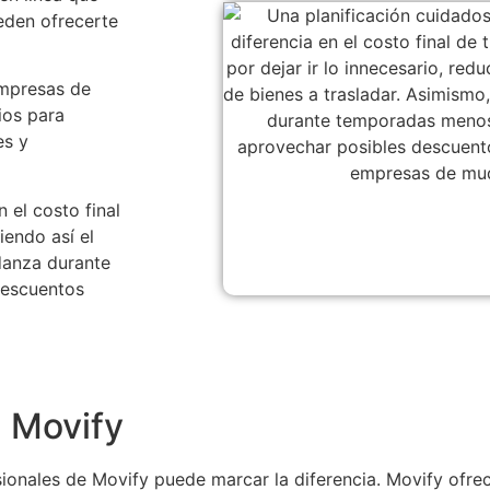
eden ofrecerte
empresas de
ios para
es y
 el costo final
iendo así el
danza durante
descuentos
 Movify
esionales de Movify puede marcar la diferencia. Movify ofr