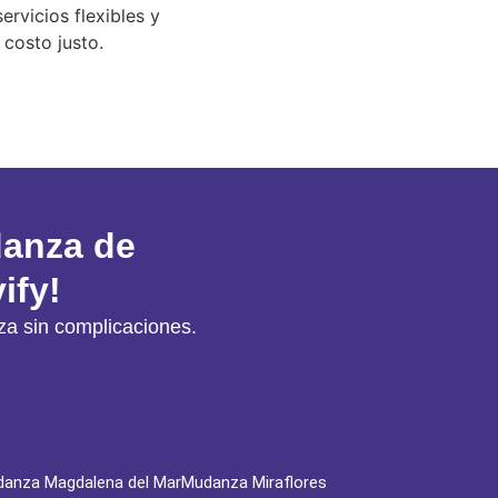
rvicios flexibles y
costo justo.
danza de
ify!
a sin complicaciones.
anza Magdalena del Mar
Mudanza Miraflores