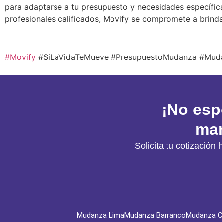
para adaptarse a tu presupuesto y necesidades específica
profesionales calificados, Movify se compromete a brind
#Movify
#SiLaVidaTeMueve #PresupuestoMudanza #Mu
¡No esp
man
Solicita tu cotizaci
Mudanza Lima
Mudanza Barranco
Mudanza Ch