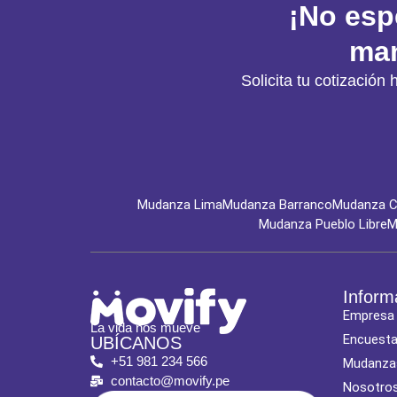
¡No esp
man
Solicita tu cotizaci
Mudanza Lima
Mudanza Barranco
Mudanza Ch
Mudanza Pueblo Libre
M
Inform
Empresa
La vida nos mueve
Encuest
UBÍCANOS
+51 981 234 566
Mudanza
contacto@movify.pe
Nosotro