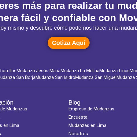
eres más para realizar tu mu
era fácil y confiable con Mov
ón hoy mismo y descubre cómo podemos hacer una mudanz
Cotiza Aquí
orrillos
Mudanza Jesús María
Mudanza La Molina
Mudanza Lince
Mud
udanza San Borja
Mudanza San Isidro
Mudanza San Miguel
Mudanza 
ación
Blog
 de Mudanzas
Empresa de Mudanzas
a
Encuesta
s en Lima
Mudanzas en Lima
s
Nosotros