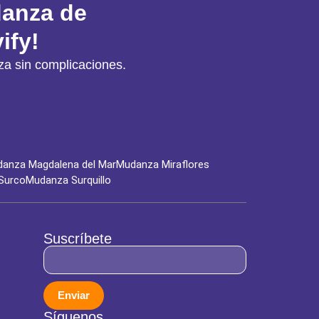
danza de
ify!
a sin complicaciones.
anza Magdalena del Mar
Mudanza Miraflores
Surco
Mudanza Surquillo
Suscríbete
Enviar
Síguenos