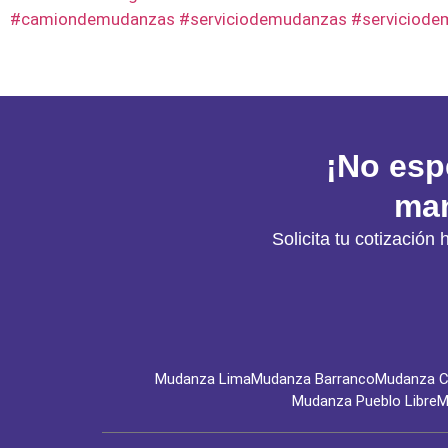
#camiondemudanzas #serviciodemudanzas #serviciode
¡No esp
man
Solicita tu cotizaci
Mudanza Lima
Mudanza Barranco
Mudanza Ch
Mudanza Pueblo Libre
M