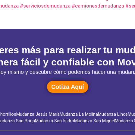
mudanza #serviciosdemudanza #camionesdemudanza #se
eres más para realizar tu mu
era fácil y confiable con Mov
ón hoy mismo y descubre cómo podemos hacer una mudanz
Cotiza Aquí
orrillos
Mudanza Jesús María
Mudanza La Molina
Mudanza Lince
Mud
udanza San Borja
Mudanza San Isidro
Mudanza San Miguel
Mudanza 