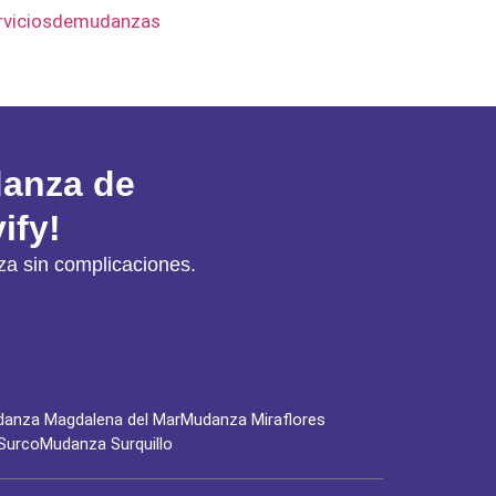
rviciosdemudanzas
danza de
ify!
a sin complicaciones.
anza Magdalena del Mar
Mudanza Miraflores
Surco
Mudanza Surquillo