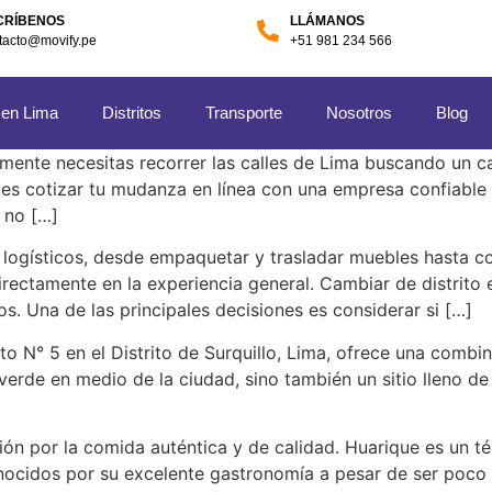
CRÍBENOS
LLÁMANOS
tacto@movify.pe
+51 981 234 566
 en Lima
Distritos
Transporte
Nosotros
Blog
lmente necesitas recorrer las calles de Lima buscando un
 es cotizar tu mudanza en línea con una empresa confiabl
 no […]
logísticos, desde empaquetar y trasladar muebles hasta co
rectamente en la experiencia general. Cambiar de distrito 
os. Una de las principales decisiones es considerar si […]
N° 5 en el Distrito de Surquillo, Lima, ofrece una combinac
erde en medio de la ciudad, sino también un sitio lleno de
sión por la comida auténtica y de calidad. Huarique es un 
nocidos por su excelente gastronomía a pesar de ser poco 