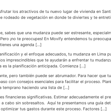
utar los atractivos de tu nuevo lugar de vivienda en Santi
que rodeado de vegetación en donde te diviertes y te entre
nte, sabes que una mudanza puede ser estresante, especial
. Pero ¡no te preocupes! En Movify entendemos tu preocupa
tienes una agenda […]
anificación y el enfoque adecuados, tu mudanza en Lima pu
jos imprescindibles que te ayudarán a enfrentar tu mudanza 
 es la planificación anticipada. Comienza […]
te, pero también puede ser abrumador. Para hacer que tu 
aso con consejos esenciales para facilitar el proceso. Pla
a temprano haciendo una lista de […]
es financieras significativas. Estimar adecuadamente el p
e a cabo sin sobresaltos. Aquí te presentamos una guía det
y optimizar tus gastos durante este proceso. Factores […]