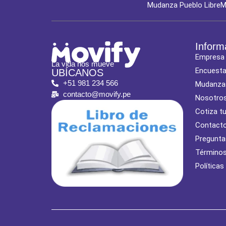
Mudanza Pueblo Libre
M
Inform
Empresa
La vida nos mueve
Encuest
UBÍCANOS
+51 981 234 566
Mudanza
contacto@movify.pe
Nosotro
Cotiza t
Contact
Pregunta
Términos
Políticas