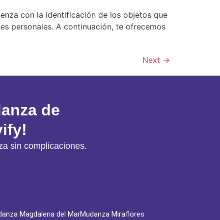
nza con la identificación de los objetos que
es personales. A continuación, te ofrecemos
Next
→
danza de
ify!
a sin complicaciones.
anza Magdalena del Mar
Mudanza Miraflores